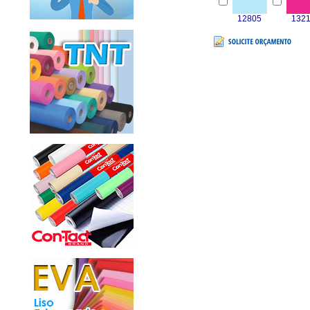
12805
132