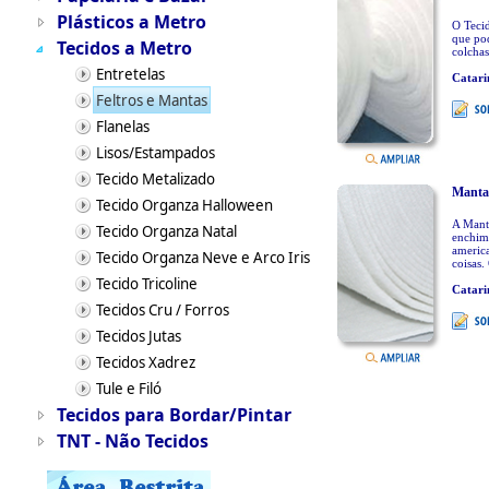
Plásticos a Metro
O Teci
que pod
Tecidos a Metro
colchas
Entretelas
Catari
Feltros e Mantas
Flanelas
Lisos/Estampados
Tecido Metalizado
Manta
Tecido Organza Halloween
A Manta
Tecido Organza Natal
enchime
america
Tecido Organza Neve e Arco Iris
coisas.
Tecido Tricoline
Catari
Tecidos Cru / Forros
Tecidos Jutas
Tecidos Xadrez
Tule e Filó
Tecidos para Bordar/Pintar
TNT - Não Tecidos