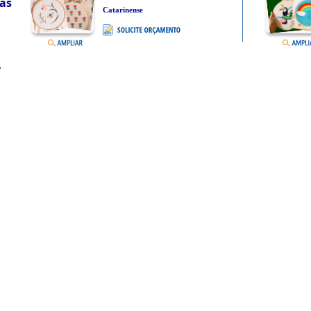
as
Catarinense
r